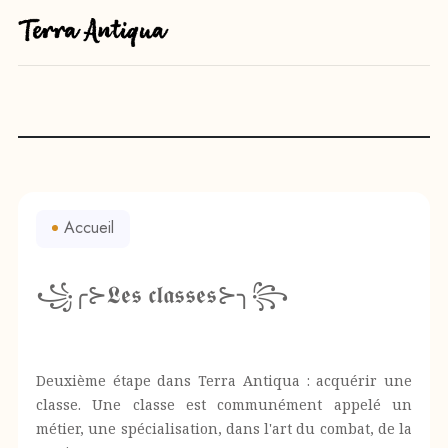
Accueil
꧁╭⊱𝕷𝖊𝖘 𝖈𝖑𝖆𝖘𝖘𝖊𝖘⊱╮꧂
Deuxième étape dans Terra Antiqua : acquérir une
classe. Une classe est communément appelé un
métier, une spécialisation, dans l'art du combat, de la