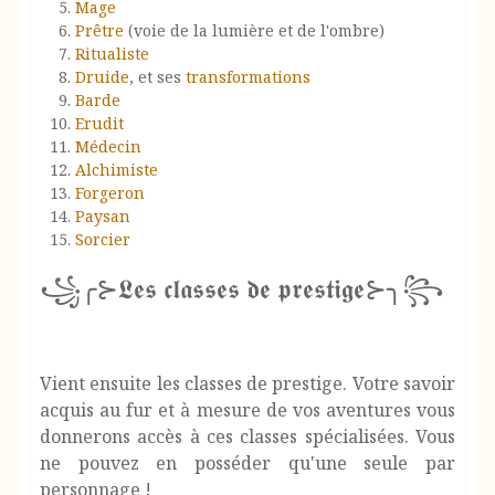
Mage
Prêtre
(voie de la lumière et de l'ombre)
Ritualiste
Druide
, et ses
transformations
Barde
Erudit
Médecin
Alchimiste
Forgeron
Paysan
Sorcier
꧁╭⊱𝕷𝖊𝖘 𝖈𝖑𝖆𝖘𝖘𝖊𝖘 𝖉𝖊 𝖕𝖗𝖊𝖘𝖙𝖎𝖌𝖊⊱╮꧂
Vient ensuite les classes de prestige. Votre savoir
acquis au fur et à mesure de vos aventures vous
donnerons accès à ces classes spécialisées. Vous
ne pouvez en posséder qu'une seule par
personnage !