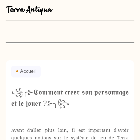
Accueil
꧁╭⊱𝕮𝖔𝖒𝖒𝖊𝖓𝖙 𝖈𝖗𝖊𝖊𝖗 𝖘𝖔𝖓 𝖕𝖊𝖗𝖘𝖔𝖓𝖓𝖆𝖌𝖊
𝖊𝖙 𝖑𝖊 𝖏𝖔𝖚𝖊𝖗 ?⊱╮꧂
Avant d'aller plus loin, il est important d'avoir
quelques notions sur le système de jeu de Terra