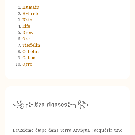
Humain
Hybride
Nain
Elfe
Drow
Orc
Tieffelin
Gobelin
Golem
Ogre
꧁╭⊱𝕷𝖊𝖘 𝖈𝖑𝖆𝖘𝖘𝖊𝖘⊱╮꧂
Deuxième étape dans Terra Antiqua : acquérir une