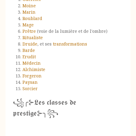
Moine
Marin
Roublard
Mage
Prêtre
(voie de la lumière et de l'ombre)
Ritualiste
Druide
, et ses
transformations
Barde
Erudit
Médecin
Alchimiste
Forgeron
Paysan
Sorcier
꧁╭⊱𝕷𝖊𝖘 𝖈𝖑𝖆𝖘𝖘𝖊𝖘 𝖉𝖊
𝖕𝖗𝖊𝖘𝖙𝖎𝖌𝖊⊱╮꧂