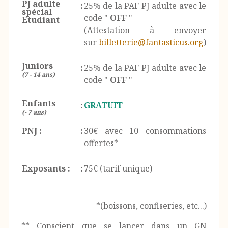
PJ adulte
:
25% de la PAF PJ adulte avec le
spécial
code "
OFF
"
Etudiant
(Attestation à envoyer
sur
billetterie@fantasticus.org
)
Juniors
:
25% de la PAF PJ adulte avec le
(7 - 14 ans)
code "
OFF
"
Enfants
:
GRATUIT
(- 7 ans)
PNJ :
:
30€ avec 10 consommations
offertes*
Exposants :
:
75€ (tarif unique)
*(boissons, confiseries, etc...)
** Conscient que se lancer dans un GN