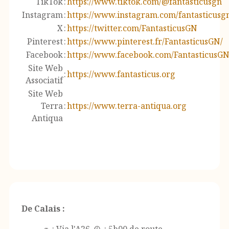
TikTok
:
https://www.tiktok.com/@fantasticusgn
Instagram
:
https://www.instagram.com/fantasticusg
X
:
https://twitter.com/FantasticusGN
Pinterest
:
https://www.pinterest.fr/FantasticusGN/
Facebook
:
https://www.facebook.com/FantasticusG
Site Web
:
https://www.fantasticus.org
Associatif
Site Web
Terra
:
https://www.terra-antiqua.org
Antiqua
De Calais :
🚗 : Via l'A26 🕰️ : 5h00 de route